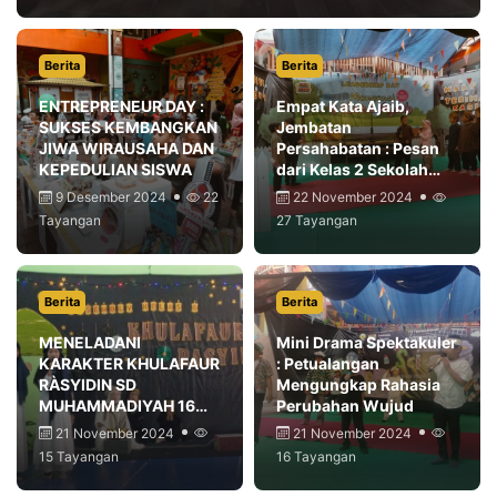
Berita
Berita
ENTREPRENEUR DAY :
Empat Kata Ajaib,
SUKSES KEMBANGKAN
Jembatan
JIWA WIRAUSAHA DAN
Persahabatan : Pesan
KEPEDULIAN SISWA
dari Kelas 2 Sekolah
Kreatif SD
9 Desember 2024
22
22 November 2024
Muhammadiyah 16
Tayangan
27 Tayangan
Surabaya
Berita
Berita
MENELADANI
Mini Drama Spektakuler
KARAKTER KHULAFAUR
: Petualangan
RÀSYIDIN SD
Mengungkap Rahasia
MUHAMMADIYAH 16
Perubahan Wujud
MENGADAKAN
21 November 2024
21 November 2024
ASSEMBLY LEARNING
15 Tayangan
16 Tayangan